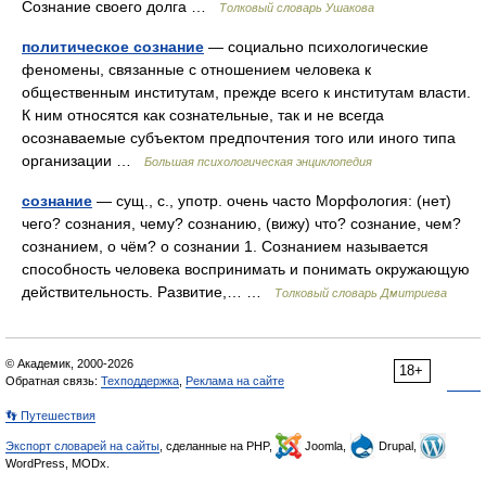
Сознание своего долга …
Толковый словарь Ушакова
политическое сознание
— социально психологические
феномены, связанные с отношением человека к
общественным институтам, прежде всего к институтам власти.
К ним относятся как сознательные, так и не всегда
осознаваемые субъектом предпочтения того или иного типа
организации …
Большая психологическая энциклопедия
сознание
— сущ., с., употр. очень часто Морфология: (нет)
чего? сознания, чему? сознанию, (вижу) что? сознание, чем?
сознанием, о чём? о сознании 1. Сознанием называется
способность человека воспринимать и понимать окружающую
действительность. Развитие,… …
Толковый словарь Дмитриева
© Академик, 2000-2026
18+
Обратная связь:
Техподдержка
,
Реклама на сайте
👣 Путешествия
Экспорт словарей на сайты
, сделанные на PHP,
Joomla,
Drupal,
WordPress, MODx.