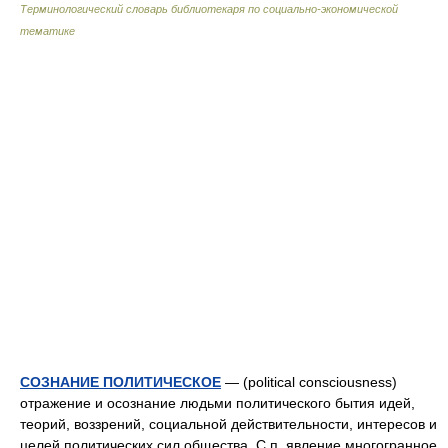
Терминологический словарь библиотекаря по социально-экономической
тематике
СОЗНАНИЕ ПОЛИТИЧЕСКОЕ
— (political consciousness)
отражение и осознание людьми политического бытия идей,
теорий, воззрений, социальной действительности, интересов и
целей политических сил общества. С.п. явление многогранное